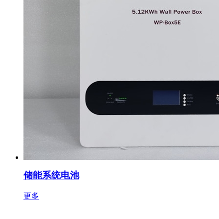
储能系统电池
更多