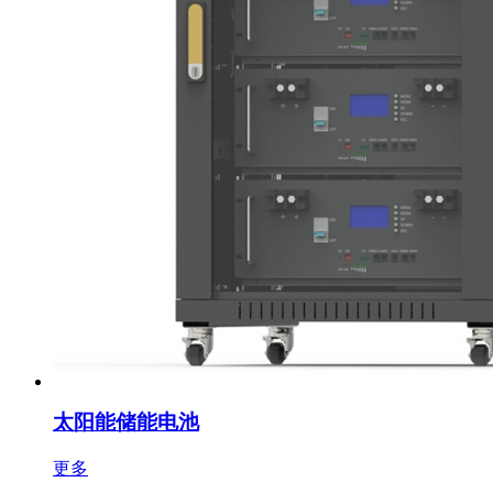
太阳能储能电池
更多